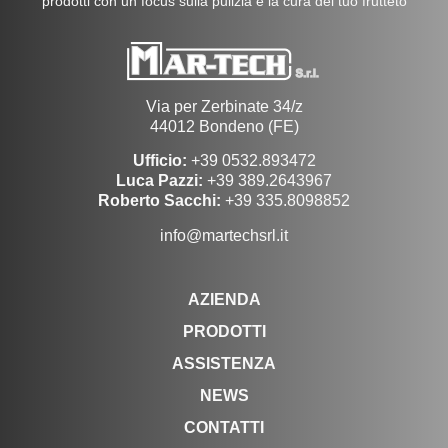
prodotti con un focus sulla pulizia e la cura del tuo frutteto
Via per Zerbinate 34/z
44012 Bondeno (FE)
Ufficio:
+39 0532.893472
Luca Pazzi:
+39 389.2643967
Roberto Sacchi:
+39 335.8098852
info@martechsrl.it
AZIENDA
PRODOTTI
ASSISTENZA
NEWS
CONTATTI