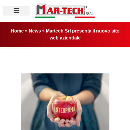
Home
»
News
»
Martech Srl presenta il nuovo sito
web aziendale