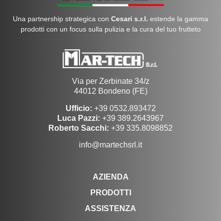
Una partnership strategica con
Cesari s.r.l.
estende la gamma
prodotti con un focus sulla pulizia e la cura del tuo frutteto
Via per Zerbinate 34/z
44012 Bondeno (FE)
Ufficio:
+39 0532.893472
Luca Pazzi:
+39 389.2643967
Roberto Sacchi:
+39 335.8098852
info@martechsrl.it
AZIENDA
PRODOTTI
ASSISTENZA